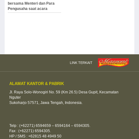
bersama Menteri dan Para
Pengusaha saat acara
Kebangkitan Jamu Indonesia,
2007
LINK TERKAIT
ALAMAT KANTOR & PABRIK
Jl. Raya Solo-Wonogiri No. 59 (Km 26.5) Desa Gupit, Kecamatan
Nguter
Sukoharjo 57571, Jawa Tengah, Indonesia.
Telp : (+62271) 6594659 – 6594164 – 6594305.
Fax : (+62271) 6594305.
HP / SMS : +62815 48 4949 50