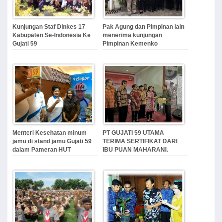
Kunjungan Staf Dinkes 17
Pak Agung dan Pimpinan lain
Kabupaten Se-Indonesia Ke
menerima kunjungan
Gujati 59
Pimpinan Kemenko
Perekonomian
Menteri Kesehatan minum
PT GUJATI 59 UTAMA
jamu di stand jamu Gujati 59
TERIMA SERTIFIKAT DARI
dalam Pameran HUT
IBU PUAN MAHARANI.
Kesehatan Nasional (13 Nov
2015)