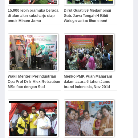
15.000 lebih pramuka berada
Dirut Gujati 59 Medampingi
di alun-alun sukoharjo siap
Gub. Jawa Tengah H Bibit
untuk Minum Jamu
Waluyo waktu lihat stand
pameran tanaman langka
bahan jamu (Musda GP Jamu
13 Juli 2012)
Wakil Menteri Perindustrian
Menko PMK Puan Maharani
Opa Prof Dr Ir Alex Retraubun
dalam acara 6 tahun Jamu
MSc foto dengan Staf
brand Indonesia, Nov 2014
Marketing Gujati 59 saat
mengunjungi Stand Pameran
Gujati di Kementerian
Perindustrian Jakarta
(September 2013)