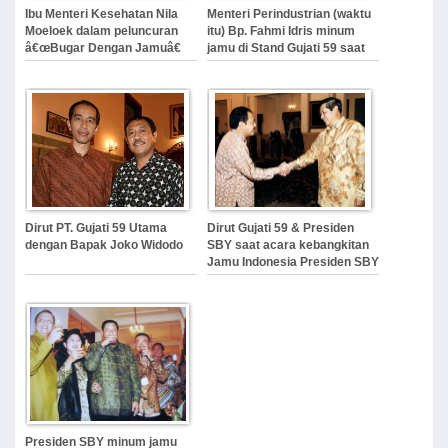
Ibu Menteri Kesehatan Nila
Menteri Perindustrian (waktu
Moeloek dalam peluncuran
itu) Bp. Fahmi Idris minum
â€œBugar Dengan Jamuâ€
jamu di Stand Gujati 59 saat
(BuDe Jamu), Nov 2014
pameran di Kementerian
Perindustrian mewakili Kab.
Sukoharjo
Dirut PT. Gujati 59 Utama
Dirut Gujati 59 & Presiden
dengan Bapak Joko Widodo
SBY saat acara kebangkitan
Jamu Indonesia Presiden SBY
foto bersama Pengusaha
Jamu saat Acara
Kebangkitan Jamu Indonesia,
2007
Presiden SBY minum jamu