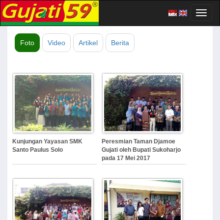
Toggl
naviga
Foto
Video
Artikel
Berita
Kunjungan Yayasan SMK
Peresmian Taman Djamoe
Santo Paulus Solo
Gujati oleh Bupati Sukoharjo
pada 17 Mei 2017