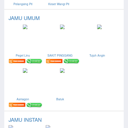
Pelangsing Pil
Keset Wangi Pil
JAMU UMUM
Pegel Linu
SAKIT PINGGANG
Tujuh Angin
Asmagon
Batuk
JAMU INSTAN