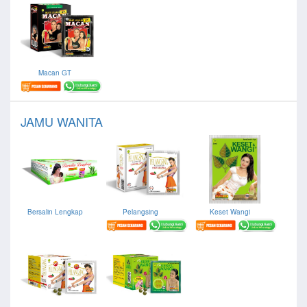
Macan GT
JAMU WANITA
Bersalin Lengkap
Pelangsing
Keset Wangi