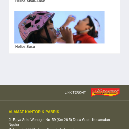
Helios Anak-Anak
Helios Susu
LINK TERKAIT
ALAMAT KANTOR & PABRIK
Jl. Raya Solo-Wonogiri No. 59 (Km 26.5) Desa Gupit, Kecamatan
Nguter