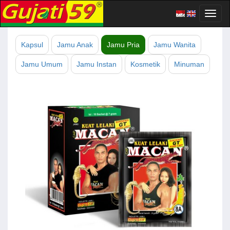
Toggl
naviga
Kapsul
Jamu Anak
Jamu Pria
Jamu Wanita
Jamu Umum
Jamu Instan
Kosmetik
Minuman