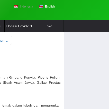
Indonesia
English
i
Donasi Covid-19
Toko
numan
ma (Rimpang Kunyit), Piperis Folium
tus (Buah Asam Jawa), Gallae Fructus
i lemak dalam tubuh dan menurunkan