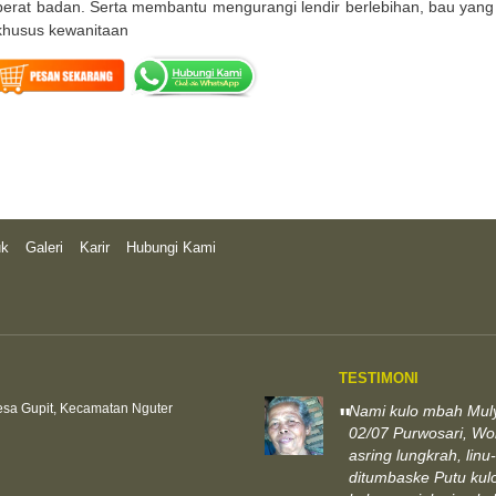
berat badan. Serta membantu mengurangi lendir berlebihan, bau yang
khusus kewanitaan
uk
Galeri
Karir
Hubungi Kami
TESTIMONI
Desa Gupit, Kecamatan Nguter
Nami kulo mbah Muly
"
02/07 Purwosari, Wo
asring lungkrah, linu
ditumbaske Putu kulo