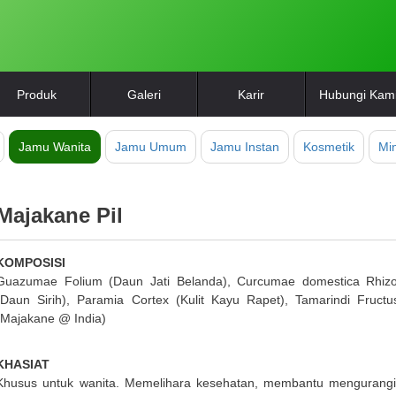
Produk
Galeri
Karir
Hubungi Kam
Jamu Wanita
Jamu Umum
Jamu Instan
Kosmetik
Mi
Majakane Pil
KOMPOSISI
Guazumae Folium (Daun Jati Belanda), Curcumae domestica Rhizo
(Daun Sirih), Paramia Cortex (Kulit Kayu Rapet), Tamarindi Fruc
(Majakane @ India)
KHASIAT
Khusus untuk wanita. Memelihara kesehatan, membantu mengurang