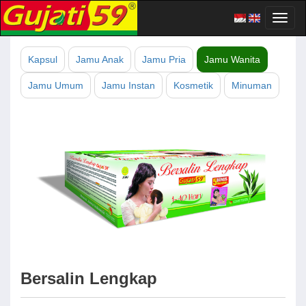
Toggl
naviga
Kapsul
Jamu Anak
Jamu Pria
Jamu Wanita
Jamu Umum
Jamu Instan
Kosmetik
Minuman
Bersalin Lengkap